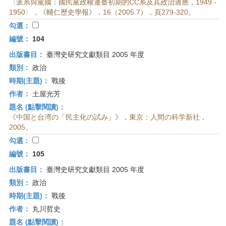
〈派系與黨國：國民黨政權遷臺初期的CC系及其政治適應，1949 -
1950〉，《輔仁歷史學報》，16（2005.7），頁279-320。
勾選：
編號：
104
出版書目：
臺灣史研究文獻類目 2005 年度
類別：
政治
時期(主題)：
戰後
作者：
土屋光芳
題名 (點擊閱讀)：
《中国と台湾の「民主化の試み」》，東京：人間の科学新社，
2005。
勾選：
編號：
105
出版書目：
臺灣史研究文獻類目 2005 年度
類別：
政治
時期(主題)：
戰後
作者：
丸川哲史
題名 (點擊閱讀)：