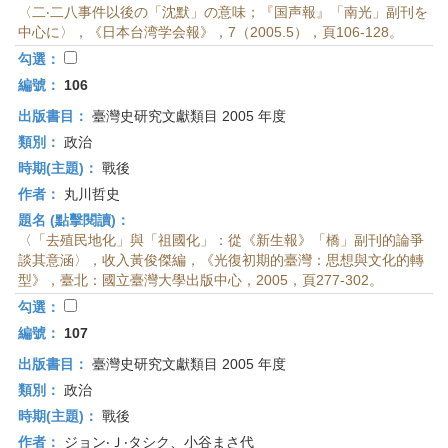
〈二‧二八事件以後の「沈默」の意味；『国声報』「南光」副刊を
中心に〉，《日本台湾学会報》，7（2005.5），頁106-128。
勾選：
編號：
106
出版書目：
臺灣史研究文獻類目 2005 年度
類別：
政治
時期(主題)：
戰後
作者：
丸川哲史
題名 (點擊閱讀)：
〈「去殖民地化」與「祖國化」：從《新生報》「橋」副刊的論爭
談其意涵〉，收入黃俊傑編，《光復初期的臺灣：思想與文化的轉
型》，臺北：國立臺灣大學出版中心，2005，頁277-302。
勾選：
編號：
107
出版書目：
臺灣史研究文獻類目 2005 年度
類別：
政治
時期(主題)：
戰後
作者：
ジョン‧Ｊ‧タシク、小谷まさ代