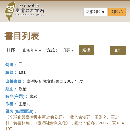
中
跳
到
取消列印
列印
央
主
要
研
內
容
書目列表
究
區
塊
院-
排序：
方式：
臺
勾選：
灣
編號：
101
出版書目：
臺灣史研究文獻類目 2005 年度
史
類別：
政治
研
時期(主題)：
戰後
作者：
王定村
究
題名 (點擊閱讀)：
所-
〈全球化與臺灣民主憲政的發展〉，收入古鴻廷、王崇名、王定
村、黃書林編，《臺灣社會與文化》，臺北：稻鄉，2005，頁163-
195。