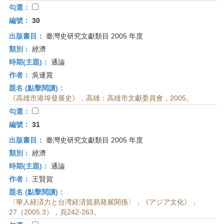
勾選：
編號：
30
出版書目：
臺灣史研究文獻類目 2005 年度
類別：
經濟
時期(主題)：
通論
作者：
吳連賞
題名 (點擊閱讀)：
《高雄市港埠發展史》，高雄：高雄市文獻委員會，2005。
勾選：
編號：
31
出版書目：
臺灣史研究文獻類目 2005 年度
類別：
經濟
時期(主題)：
通論
作者：
王賢賀
題名 (點擊閱讀)：
〈華人経済力と台湾経済貿易発展関係〉，《アジア文化》，
27（2005.3），頁242-263。