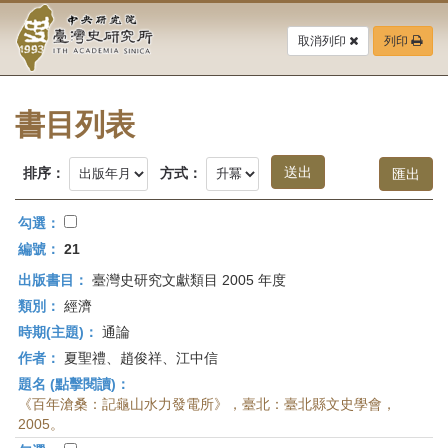
中
跳
到
取消列印
列印
央
主
要
研
內
容
書目列表
究
區
塊
院-
排序：
方式：
臺
勾選：
灣
編號：
21
出版書目：
臺灣史研究文獻類目 2005 年度
史
類別：
經濟
研
時期(主題)：
通論
作者：
夏聖禮、趙俊祥、江中信
究
題名 (點擊閱讀)：
所-
《百年滄桑：記龜山水力發電所》，臺北：臺北縣文史學會，
2005。