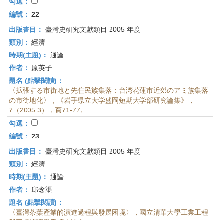
首
勾選：
頁
編號：
22
出版書目：
臺灣史研究文獻類目 2005 年度
類別：
經濟
時期(主題)：
通論
作者：
原英子
題名 (點擊閱讀)：
〈拡張する市街地と先住民族集落：台湾花蓮市近郊のアミ族集落
の市街地化〉，《岩手県立大学盛岡短期大学部研究論集》，
7（2005.3），頁71-77。
勾選：
編號：
23
出版書目：
臺灣史研究文獻類目 2005 年度
類別：
經濟
時期(主題)：
通論
作者：
邱念渠
題名 (點擊閱讀)：
〈臺灣茶葉產業的演進過程與發展困境〉，國立清華大學工業工程