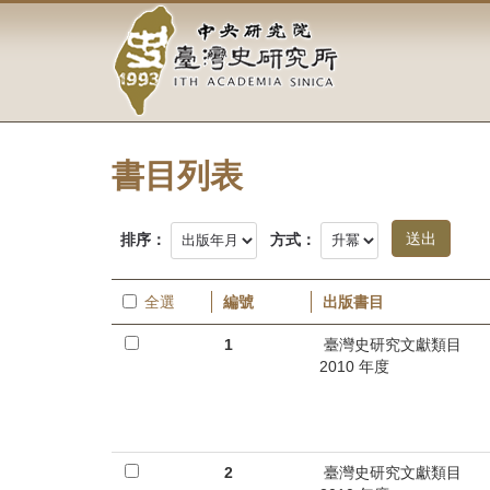
中
跳
到
央
主
要
研
內
容
究
區
塊
書目列表
院-
臺
排序：
方式：
灣
全選
編號
出版書目
史
1
臺灣史研究文獻類目
研
2010 年度
究
所-
2
臺灣史研究文獻類目