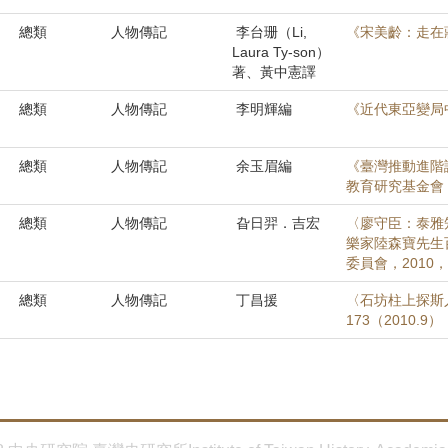
總類
人物傳記
李台珊（Li,
《宋美齡：走在
Laura Ty-son）
著、黃中憲譯
總類
人物傳記
李明輝編
《近代東亞變局
總類
人物傳記
余玉眉編
《臺灣推動進階
教育研究基金會，
總類
人物傳記
旮日羿．吉宏
〈廖守臣：泰雅
樂家陸森寶先生
委員會，2010，頁
總類
人物傳記
丁昌援
〈石坊柱上探斯
173（2010.9）