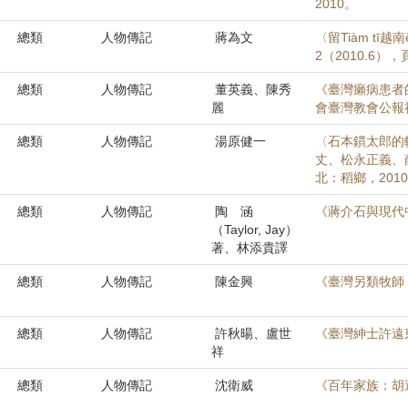
2010。
總類
人物傳記
蔣為文
〈留Tiàm t
2（2010.6），
總類
人物傳記
董英義、陳秀
《臺灣癩病患者
麗
會臺灣教會公報社
總類
人物傳記
湯原健一
〈石本鏆太郎的
丈、松永正義、
北：稻鄉，2010
總類
人物傳記
陶 涵
《蔣介石與現代
（Taylor, Jay）
著、林添貴譯
總類
人物傳記
陳金興
《臺灣另類牧師
總類
人物傳記
許秋暘、盧世
《臺灣紳士許遠
祥
總類
人物傳記
沈衛威
《百年家族：胡適