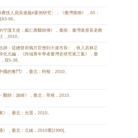
ī越南ê農技人員吳連義ê案例研究〉，《臺灣風物》，60：
頁63-86。
的守護天使：戴仁壽醫師傳》，臺南：臺灣基督長老教
，2010。
軌跡：從總督府鴉片官僚到大連市長〉，收入若林正
薛化元編，《跨域青年學者臺灣史研究第三集》，臺
，頁5-38。
中國的奮鬥》，臺北：時報，2010。
・醫師：謝緯》，臺北：草根，2010。
東》，臺北：允晨，2010。
》，臺北：立緒，2010重[1990]。