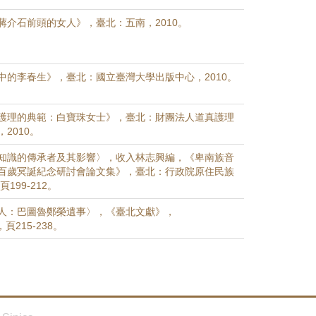
蔣介石前頭的女人》，臺北：五南，2010。
中的李春生》，臺北：國立臺灣大學出版中心，2010。
護理的典範：白寶珠女士》，臺北：財團法人道真護理
2010。
知識的傳承者及其影響〉，收入林志興編，《卑南族音
百歲冥誕紀念研討會論文集》，臺北：行政院原住民族
199-212。
人：巴圖魯鄭榮遺事〉，《臺北文獻》，
，頁215-238。