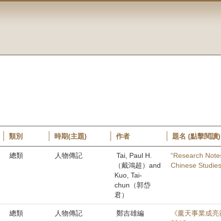
類別
時期(主題)
作者
題名 (點擊閱讀)
總類
人物傳記
Tai, Paul H.
“Research Notes
（戴鴻超）and
Chinese Studies,
Kuo, Tai-
chun（郭岱
君）
總類
人物傳記
鄭吉雄編
《薰天事業成亮