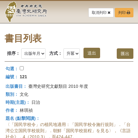
中
跳
到
取消列印
列印
央
主
要
研
內
容
書目列表
究
區
塊
院-
排序：
方式：
臺
勾選：
灣
編號：
121
出版書目：
臺灣史研究文獻類目 2010 年度
史
類別：
文化
研
時期(主題)：
日治
作者：
林琪禎
究
題名 (點擊閱讀)：
所-
〈「国民学校令」の植民地適用：「国民学校令施行規則」．「台
湾公立国民学校規則」．朝鮮「国民学校規程」を見る〉，《言語
社会》，4（2010.3），頁424-447。