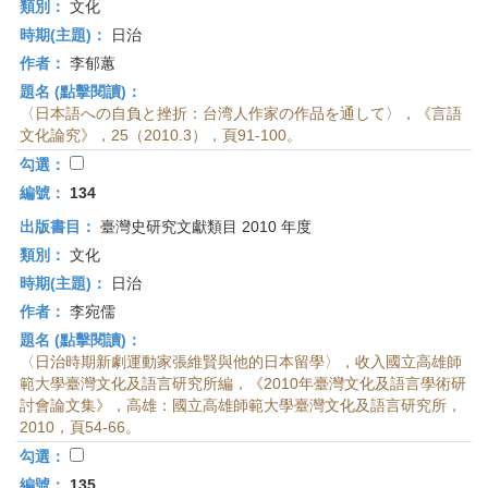
類別：
文化
時期(主題)：
日治
作者：
李郁蕙
題名 (點擊閱讀)：
〈日本語への自負と挫折：台湾人作家の作品を通して〉，《言語
文化論究》，25（2010.3），頁91-100。
勾選：
編號：
134
出版書目：
臺灣史研究文獻類目 2010 年度
類別：
文化
時期(主題)：
日治
作者：
李宛儒
題名 (點擊閱讀)：
〈日治時期新劇運動家張維賢與他的日本留學〉，收入國立高雄師
範大學臺灣文化及語言研究所編，《2010年臺灣文化及語言學術研
討會論文集》，高雄：國立高雄師範大學臺灣文化及語言研究所，
2010，頁54-66。
勾選：
編號：
135