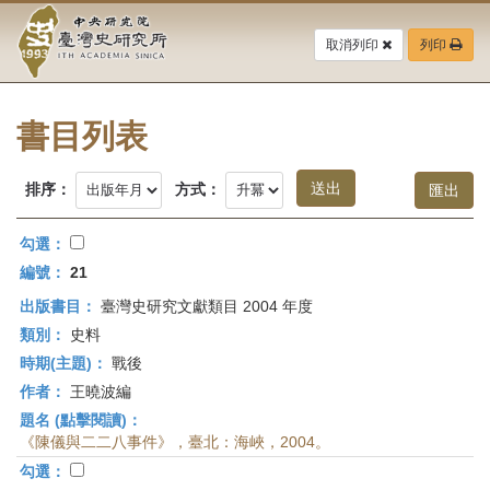
中
跳
到
取消列印
列印
央
主
要
研
內
容
書目列表
究
區
塊
院-
排序：
方式：
臺
勾選：
灣
編號：
21
出版書目：
臺灣史研究文獻類目 2004 年度
史
類別：
史料
研
時期(主題)：
戰後
作者：
王曉波編
究
題名 (點擊閱讀)：
所-
《陳儀與二二八事件》，臺北：海峽，2004。
勾選：