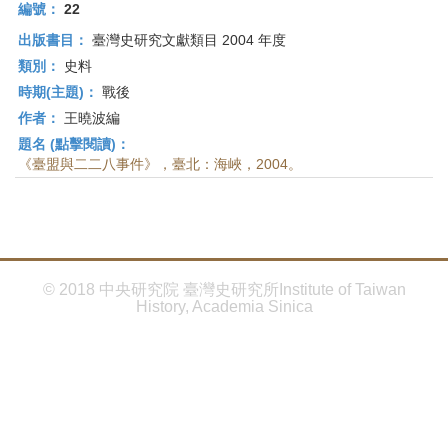
首
編號：
22
頁
出版書目：
臺灣史研究文獻類目 2004 年度
類別：
史料
時期(主題)：
戰後
作者：
王曉波編
題名 (點擊閱讀)：
《臺盟與二二八事件》，臺北：海峽，2004。
© 2018 中央研究院 臺灣史研究所Institute of Taiwan
History, Academia Sinica