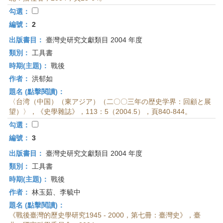
首
勾選：
頁
編號：
2
出版書目：
臺灣史研究文獻類目 2004 年度
類別：
工具書
時期(主題)：
戰後
作者：
洪郁如
題名 (點擊閱讀)：
〈台湾（中国）（東アジア）（二〇〇三年の歴史学界：回顧と展
望）〉，《史學雜誌》，113：5（2004.5），頁840-844。
勾選：
編號：
3
出版書目：
臺灣史研究文獻類目 2004 年度
類別：
工具書
時期(主題)：
戰後
作者：
林玉茹、李毓中
題名 (點擊閱讀)：
《戰後臺灣的歷史學研究1945 - 2000，第七冊：臺灣史》，臺