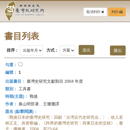
中
跳
到
取消列印
列印
央
主
要
研
內
容
書目列表
究
區
塊
院-
排序：
方式：
臺
勾選：
灣
編號：
1
出版書目：
臺灣史研究文獻類目 2004 年度
史
類別：
工具書
研
時期(主題)：
戰後
作者：
春山明哲著、王珊珊譯
究
題名 (點擊閱讀)：
所-
〈戰後日本的臺灣史研究：回顧「台湾近代史研究会」〉，收入若
林正丈、吳密察編，《跨界的臺灣史研究：與東亞史的交錯》，臺
北：播種者，2004，頁23-64。