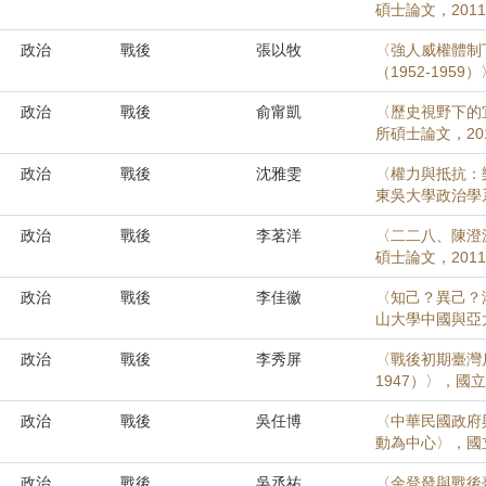
碩士論文，201
政治
戰後
張以牧
〈強人威權體制
（1952-19
政治
戰後
俞甯凱
〈歷史視野下的宜
所碩士論文，20
政治
戰後
沈雅雯
〈權力與抵抗：樂
東吳大學政治學系
政治
戰後
李茗洋
〈二二八、陳澄
碩士論文，201
政治
戰後
李佳徽
〈知己？異己？
山大學中國與亞
政治
戰後
李秀屏
〈戰後初期臺灣
1947）〉，國
政治
戰後
吳任博
〈中華民國政府
動為中心〉，國
政治
戰後
吳丞祐
〈余登發與戰後