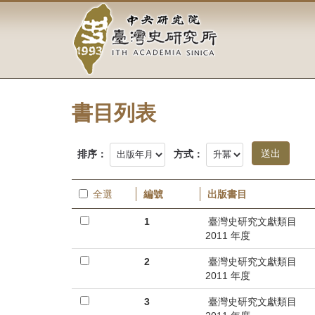
中
跳
到
央
主
要
研
內
容
究
區
塊
書目列表
院-
臺
排序：
方式：
灣
全選
編號
出版書目
史
1
臺灣史研究文獻類目
研
2011 年度
究
2
臺灣史研究文獻類目
2011 年度
所-
3
臺灣史研究文獻類目