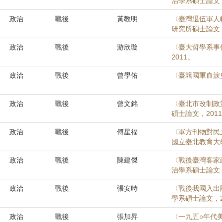
治學系碩士論文，
政治
戰後
黃教明
〈臺灣退伍軍人
研究所碩士論文，
政治
戰後
游欣璇
〈臺大哲學系事
2011。
政治
戰後
曾學佑
〈臺籍國軍血淚
政治
戰後
曾文銘
〈臺北市改制政策
碩士論文，201
政治
戰後
傅星福
〈軍方刊物對民
國立臺北教育大
政治
戰後
陳建傑
〈戰後臺灣客家
治學系碩士論文，
政治
戰後
張安時
〈戰後我國入出國
學系碩士論文，2
政治
戰後
張加昇
〈一九五○年代