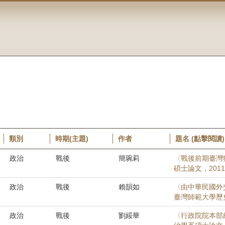
類別
時期(主題)
作者
題名 (點擊閱讀)
政治
戰後
簡琬莉
〈戰後前期臺灣獄
碩士論文，201
政治
戰後
賴韻如
〈由中華民國外交
臺灣師範大學歷
政治
戰後
劉綏華
〈行政院院本部組