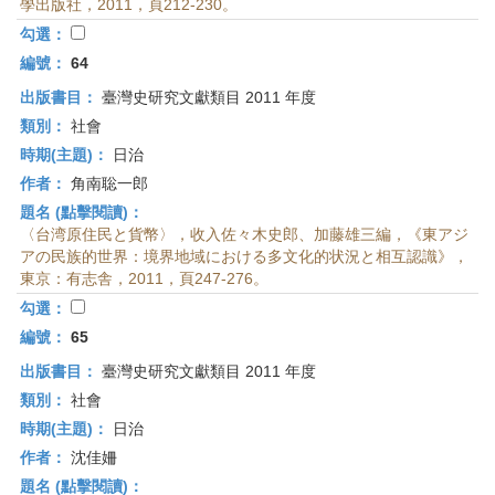
學出版社，2011，頁212-230。
勾選：
編號：
64
出版書目：
臺灣史研究文獻類目 2011 年度
類別：
社會
時期(主題)：
日治
作者：
角南聡一郎
題名 (點擊閱讀)：
〈台湾原住民と貨幣〉，收入佐々木史郎、加藤雄三編，《東アジ
アの民族的世界：境界地域における多文化的状況と相互認識》，
東京：有志舎，2011，頁247-276。
勾選：
編號：
65
出版書目：
臺灣史研究文獻類目 2011 年度
類別：
社會
時期(主題)：
日治
作者：
沈佳姍
題名 (點擊閱讀)：