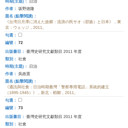
時期(主題)：
日治
作者：
坂野徳隆
題名 (點擊閱讀)：
《台湾日月潭に消えた故郷：流浪の民サオ（邵族）と日本》，東
京：ウェッジ，2011。
勾選：
編號：
72
出版書目：
臺灣史研究文獻類目 2011 年度
類別：
社會
時期(主題)：
日治
作者：
吳政憲
題名 (點擊閱讀)：
《通訊與社會：日治時期臺灣「警察專用電話」系統的建立
（1895-1945）》，新北：稻鄉，2011。
勾選：
編號：
73
出版書目：
臺灣史研究文獻類目 2011 年度
類別：
社會