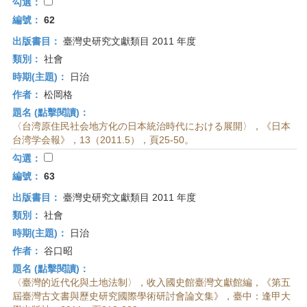
首
勾選：
頁
編號：
62
出版書目：
臺灣史研究文獻類目 2011 年度
類別：
社會
時期(主題)：
日治
作者：
松岡格
題名 (點擊閱讀)：
〈台湾原住民社会地方化の日本統治時代における展開〉，《日本
台湾学会報》，13（2011.5），頁25-50。
勾選：
編號：
63
出版書目：
臺灣史研究文獻類目 2011 年度
類別：
社會
時期(主題)：
日治
作者：
谷口昭
題名 (點擊閱讀)：
〈臺灣的近代化與土地法制〉，收入國史館臺灣文獻館編，《第五
屆臺灣古文書與歷史研究國際學術研討會論文集》，臺中：逢甲大