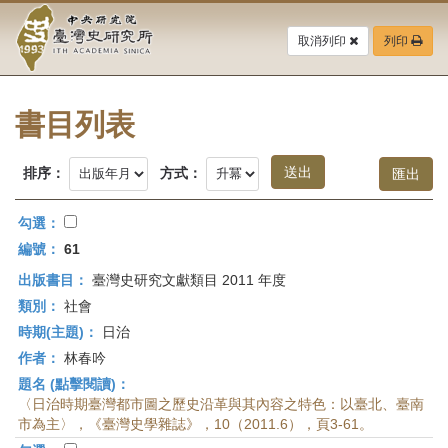
中
跳
到
取消列印
列印
央
主
要
研
內
容
書目列表
究
區
塊
院-
排序：
方式：
臺
勾選：
灣
編號：
61
出版書目：
臺灣史研究文獻類目 2011 年度
史
類別：
社會
研
時期(主題)：
日治
作者：
林春吟
究
題名 (點擊閱讀)：
所-
〈日治時期臺灣都市圖之歷史沿革與其內容之特色：以臺北、臺南
市為主〉，《臺灣史學雜誌》，10（2011.6），頁3-61。