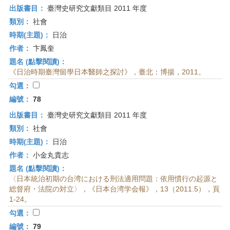
出版書目：
臺灣史研究文獻類目 2011 年度
類別：
社會
時期(主題)：
日治
作者：
卞鳳奎
題名 (點擊閱讀)：
《日治時期臺灣留學日本醫師之探討》，臺北：博揚，2011。
勾選：
編號：
78
出版書目：
臺灣史研究文獻類目 2011 年度
類別：
社會
時期(主題)：
日治
作者：
小金丸貴志
題名 (點擊閱讀)：
〈日本統治初期の台湾における刑法適用問題：依用慣行の起源と
総督府・法院の対立〉，《日本台湾学会報》，13（2011.5），頁
1-24。
勾選：
編號：
79