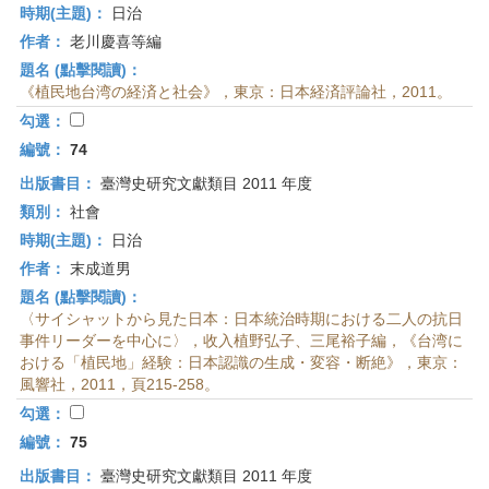
時期(主題)：
日治
作者：
老川慶喜等編
題名 (點擊閱讀)：
《植民地台湾の経済と社会》，東京：日本経済評論社，2011。
勾選：
編號：
74
出版書目：
臺灣史研究文獻類目 2011 年度
類別：
社會
時期(主題)：
日治
作者：
末成道男
題名 (點擊閱讀)：
〈サイシャットから見た日本：日本統治時期における二人の抗日
事件リーダーを中心に〉，收入植野弘子、三尾裕子編，《台湾に
おける「植民地」経験：日本認識の生成・変容・断絶》，東京：
風響社，2011，頁215-258。
勾選：
編號：
75
出版書目：
臺灣史研究文獻類目 2011 年度