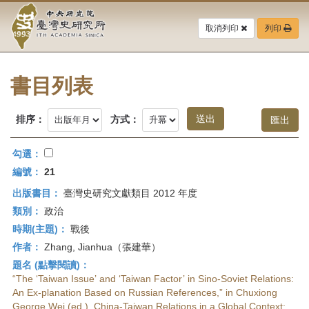
中
跳
到
取消列印
列印
央
主
要
研
內
容
書目列表
究
區
塊
院-
排序：
方式：
臺
勾選：
灣
編號：
21
出版書目：
臺灣史研究文獻類目 2012 年度
史
類別：
政治
研
時期(主題)：
戰後
作者：
Zhang, Jianhua（張建華）
究
題名 (點擊閱讀)：
所-
“The ‘Taiwan Issue’ and ‘Taiwan Factor’ in Sino-Soviet Relations:
An Ex-planation Based on Russian References,” in Chuxiong
George Wei (ed.), China-Taiwan Relations in a Global Context: