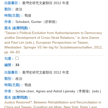
出版書目：
臺灣史研究文獻類目 2012 年度
類別：
政治
時期(主題)：
戰後
作者：
Schubert, Gunter（舒耕德）
題名 (點擊閱讀)：
“Taiwan’s Political Evolution from Authoritarianism to Democracy
andthe Development of Cross-Strait Relations,” in Jens Damm
and Paul Lim (eds.), European Perspectives on Taiwan,
Wiesbaden: Springer VS Ver-lag für Sozialwissenschaften, 2012,
pp. 66–83.
勾選：
編號：
33
出版書目：
臺灣史研究文獻類目 2012 年度
類別：
政治
時期(主題)：
戰後
作者：
Schick-chen, Agnes and Astrid Lipinsky（李雅瑞）(eds.)
題名 (點擊閱讀)：
Justice Restored?: Between Rehabilitation and Reconciliation in
China and Taiwan, Frankfurt am Main; New York: Peter Lang,