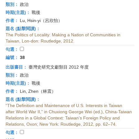
類別：
政治
時期(主題)：
戰後
作者：
Lu, Hsin-yi（呂欣怡）
題名 (點擊閱讀)：
The Politics of Locality: Making a Nation of Communities in
Taiwan, Lon-don: Routledge, 2012.
勾選：
編號：
38
出版書目：
臺灣史研究文獻類目 2012 年度
類別：
政治
時期(主題)：
戰後
作者：
Lin, Zhen（林震）
題名 (點擊閱讀)：
“The Definition and Maintenance of U.S. Interests in Taiwan
after World War II,” in Chuxiong George Wei (ed.), China-Taiwan
Relations in a Global Context: Taiwan’s Foreign Policy and
Relations, Oxon; New York: Routledge, 2012, pp. 62–74.
勾選：