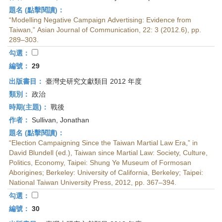
題名 (點擊閱讀)：
“Modelling Negative Campaign Advertising: Evidence from
Taiwan,” Asian Journal of Communication, 22: 3 (2012.6), pp.
289–303.
勾選：
編號：
29
出版書目：
臺灣史研究文獻類目 2012 年度
類別：
政治
時期(主題)：
戰後
作者：
Sullivan, Jonathan
題名 (點擊閱讀)：
“Election Campaigning Since the Taiwan Martial Law Era,” in
David Blundell (ed.), Taiwan since Martial Law: Society, Culture,
Politics, Economy, Taipei: Shung Ye Museum of Formosan
Aborigines; Berkeley: University of California, Berkeley; Taipei:
National Taiwan University Press, 2012, pp. 367–394.
勾選：
編號：
30