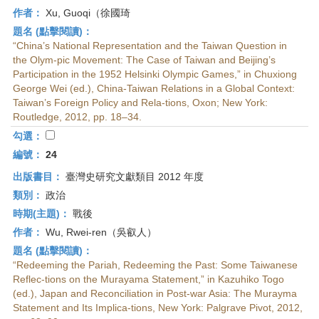
作者：
Xu, Guoqi（徐國琦
題名 (點擊閱讀)：
“China’s National Representation and the Taiwan Question in
the Olym-pic Movement: The Case of Taiwan and Beijing’s
Participation in the 1952 Helsinki Olympic Games,” in Chuxiong
George Wei (ed.), China-Taiwan Relations in a Global Context:
Taiwan’s Foreign Policy and Rela-tions, Oxon; New York:
Routledge, 2012, pp. 18–34.
勾選：
編號：
24
出版書目：
臺灣史研究文獻類目 2012 年度
類別：
政治
時期(主題)：
戰後
作者：
Wu, Rwei-ren（吳叡人）
題名 (點擊閱讀)：
“Redeeming the Pariah, Redeeming the Past: Some Taiwanese
Reflec-tions on the Murayama Statement,” in Kazuhiko Togo
(ed.), Japan and Reconciliation in Post-war Asia: The Murayma
Statement and Its Implica-tions, New York: Palgrave Pivot, 2012,