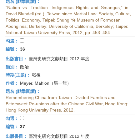
題名 (點擊閱讀)：
“Nation vs. Tradition: Indigenous Rights and Smangus,” in
David Blundell (ed.), Taiwan since Martial Law: Society, Culture,
Politics, Economy, Taipei: Shung Ye Museum of Formosan
Aborigines; Berkeley: University of California, Berkeley; Taipei:
National Taiwan University Press, 2012, pp. 453–484.
勾選：
編號：
36
出版書目：
臺灣史研究文獻類目 2012 年度
類別：
政治
時期(主題)：
戰後
作者：
Meyer, Mahlon（馬一龍）
題名 (點擊閱讀)：
Remembering China from Taiwan: Divided Families and
Bittersweet Re-unions after the Chinese Civil War, Hong Kong:
Hong Kong University Press, 2012.
勾選：
編號：
37
出版書目：
臺灣史研究文獻類目 2012 年度