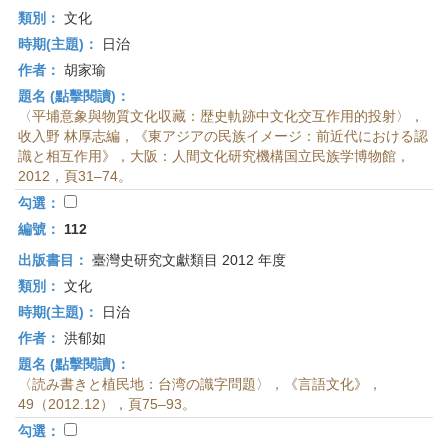
類別：
文化
時期(主題)：
日治
作者：
胡家瑜
題名 (點擊閱讀)：
〈平埔意象與物質文化収藏：歴史軌跡中文化交互作用的投射〉，
收入野 林厚志編，《東アジアの民族イメージ：前近代における認
識と相互作用》，大阪：人間文化研究機構国立民族学博物館，
2012，頁31–74。
勾選：
編號：
112
出版書目：
臺灣史研究文獻類目 2012 年度
類別：
文化
時期(主題)：
日治
作者：
洪郁如
題名 (點擊閱讀)：
〈読み書きと植民地：台湾の識字問題〉，《言語文化》，
49（2012.12），頁75–93。
勾選：