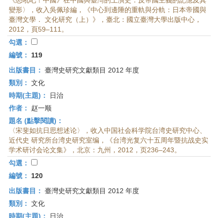
《怒吼吧！中國》在中國與臺灣的上演史：反帝國主義的記憶及其
變形〉，收入吳佩珍編，《中心到邊陲的重軌與分軌：日本帝國與
臺灣文學． 文化研究（上）》，臺北：國立臺灣大學出版中心，
2012，頁59–111。
勾選：
編號：
119
出版書目：
臺灣史研究文獻類目 2012 年度
類別：
文化
時期(主題)：
日治
作者：
赵一顺
題名 (點擊閱讀)：
〈宋斐如抗日思想述论〉，收入中国社会科学院台湾史研究中心、
近代史 研究所台湾史研究室编，《台湾光复六十五周年暨抗战史实
学术研讨会论文集》，北京：九州，2012，页236–243。
勾選：
編號：
120
出版書目：
臺灣史研究文獻類目 2012 年度
類別：
文化
時期(主題)：
日治