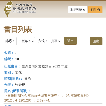
中
跳
到
取消列印
列印
央
主
要
研
內
容
書目列表
究
區
塊
院-
排序：
方式：
臺
勾選：
灣
編號：
101
出版書目：
臺灣史研究文獻類目 2012 年度
史
類別：
文化
研
時期(主題)：
日治
作者：
张崇根
究
題名 (點擊閱讀)：
所-
〈日据时期的台湾民族学调查与研究〉，《台湾研究集刊》，
2012：4（20128），页69–74。