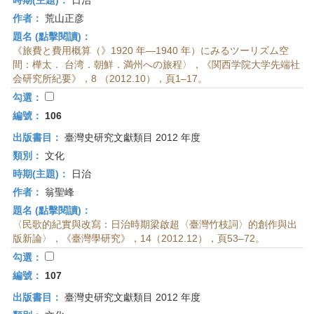
時期(主題)：
日治
作者：
荒山正彦
題名 (點擊閱讀)：
《旅費と費用概算（》1920 年—1940 年）にみるツーリズム空
間：樺太． 台湾．朝鮮．満州への旅程〉，《関西学院大学先端社
会研究所紀要》，8 （2012.10），頁1–17。
勾選：
編號：
106
出版書目：
臺灣史研究文獻類目 2012 年度
類別：
文化
時期(主題)：
日治
作者：
翁聖峰
題名 (點擊閱讀)：
〈民歌的紀實與改寫：日治時期梁啟超〈臺灣竹枝詞〉的創作與出
版新論〉，《臺灣學研究》，14（2012.12），頁53–72。
勾選：
編號：
107
出版書目：
臺灣史研究文獻類目 2012 年度