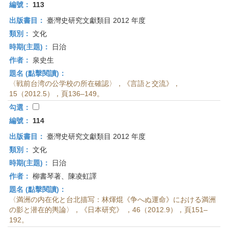
編號：
113
出版書目：
臺灣史研究文獻類目 2012 年度
類別：
文化
時期(主題)：
日治
作者：
泉史生
題名 (點擊閱讀)：
〈戦前台湾の公学校の所在確認〉，《言語と交流》，
15（2012.5），頁136–149。
勾選：
編號：
114
出版書目：
臺灣史研究文獻類目 2012 年度
類別：
文化
時期(主題)：
日治
作者：
柳書琴著、陳凌虹譯
題名 (點擊閱讀)：
〈満洲の内在化と台北描写：林煇焜《争へぬ運命》における満洲
の影と潜在的輿論〉，《日本研究》 ，46（2012.9），頁151–
192。