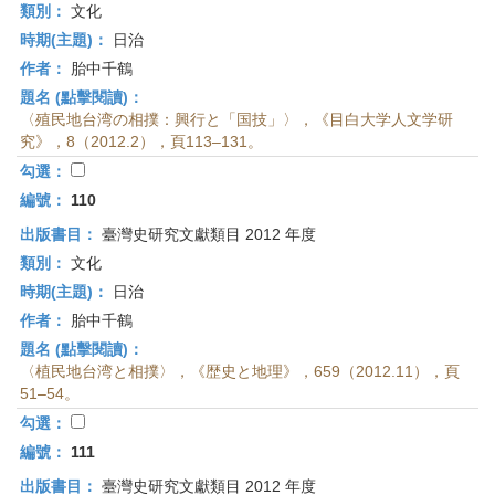
類別：
文化
時期(主題)：
日治
作者：
胎中千鶴
題名 (點擊閱讀)：
〈殖民地台湾の相撲：興行と「国技」〉，《目白大学人文学研
究》，8（2012.2），頁113–131。
勾選：
編號：
110
出版書目：
臺灣史研究文獻類目 2012 年度
類別：
文化
時期(主題)：
日治
作者：
胎中千鶴
題名 (點擊閱讀)：
〈植民地台湾と相撲〉，《歴史と地理》，659（2012.11），頁
51–54。
勾選：
編號：
111
出版書目：
臺灣史研究文獻類目 2012 年度