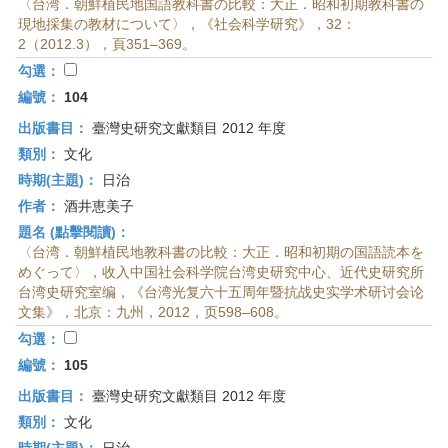
〈台湾．朝鮮植民地国語教科書の比較：大正．昭和初期教科書の
現地採集の教材について〉，《社会科学研究》，32：
2（2012.3），頁351–369。
勾選：
編號：
104
出版書目：
臺灣史研究文獻類目 2012 年度
類別：
文化
時期(主題)：
日治
作者：
酒井恵美子
題名 (點擊閱讀)：
〈台湾．朝鮮植民地教科書の比較：大正．昭和初期の国語読本を
めぐって〉，收入中国社会科学院台湾史研究中心、近代史研究所
台湾史研究室编，《台湾光复六十五周年暨抗战史实学术研讨会论
文集》，北京：九州，2012，页598–608。
勾選：
編號：
105
出版書目：
臺灣史研究文獻類目 2012 年度
類別：
文化