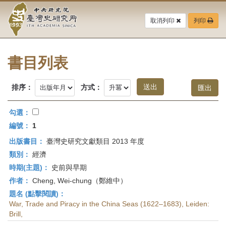
中
跳
到
取消列印
列印
央
主
要
研
內
容
書目列表
究
區
塊
院-
排序：
方式：
臺
勾選：
灣
編號：
1
出版書目：
臺灣史研究文獻類目 2013 年度
史
類別：
經濟
研
時期(主題)：
史前與早期
作者：
Cheng, Wei-chung（鄭維中）
究
題名 (點擊閱讀)：
所-
War, Trade and Piracy in the China Seas (1622–1683), Leiden:
Brill,