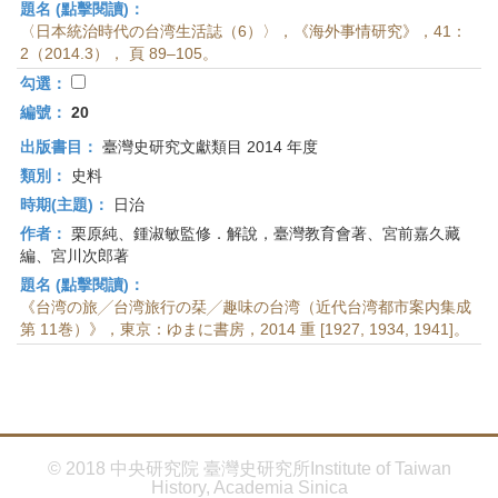
題名 (點擊閱讀)：
〈日本統治時代の台湾生活誌（6）〉，《海外事情研究》，41：
2（2014.3）， 頁 89–105。
勾選：
編號：
20
出版書目：
臺灣史研究文獻類目 2014 年度
類別：
史料
時期(主題)：
日治
作者：
栗原純、鍾淑敏監修．解說，臺灣教育會著、宮前嘉久藏
編、宮川次郎著
題名 (點擊閱讀)：
《台湾の旅╱台湾旅行の栞╱趣味の台湾（近代台湾都市案内集成
第 11巻）》，東京：ゆまに書房，2014 重 [1927, 1934, 1941]。
© 2018 中央研究院 臺灣史研究所Institute of Taiwan
History, Academia Sinica