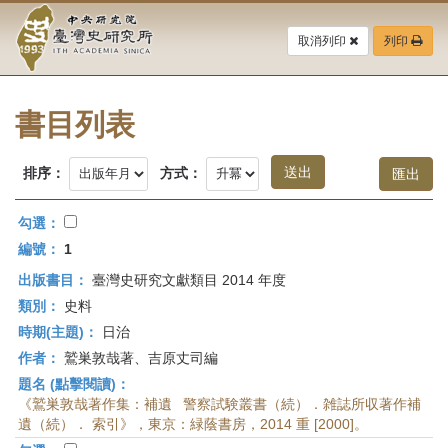
中
跳
到
取消列印
列印
央
主
要
研
內
容
書目列表
究
區
塊
院-
排序：
方式：
臺
勾選：
灣
編號：
1
出版書目：
臺灣史研究文獻類目 2014 年度
史
類別：
史料
研
時期(主題)：
日治
作者：
鷲巣敦哉著、吉原丈司編
究
題名 (點擊閱讀)：
所-
《鷲巣敦哉著作集：補遺 警察試験叢書（続）．雑誌所収著作補
遺（続）． 索引》，東京：緑蔭書房，2014 重 [2000]。