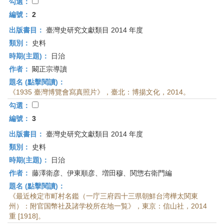
首
勾選：
頁
編號：
2
出版書目：
臺灣史研究文獻類目 2014 年度
類別：
史料
時期(主題)：
日治
作者：
闞正宗導讀
題名 (點擊閱讀)：
《1935 臺灣博覽會寫真照片》，臺北：博揚文化，2014。
勾選：
編號：
3
出版書目：
臺灣史研究文獻類目 2014 年度
類別：
史料
時期(主題)：
日治
作者：
藤澤衛彦、伊東順彦、増田穆、関惣右衛門編
題名 (點擊閱讀)：
《最近検定市町村名鑑（一庁三府四十三県朝鮮台湾樺太関東
州）：附官国幣社及諸学校所在地一覧》，東京：信山社，2014
重 [1918]。