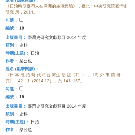
題名 (點擊閱讀)：
《日治時期臺灣人在滿洲的生活經驗》，臺北：中央研究院臺灣史
研究 所，2014。
勾選：
編號：
18
出版書目：
臺灣史研究文獻類目 2014 年度
類別：
史料
時期(主題)：
日治
作者：
柴公也
題名 (點擊閱讀)：
〈日 本 統 治 時 代 の台 湾生 活 誌（7）〉，《海 外 事 情 研
究》，42：1（2014.12），頁 141–157。
勾選：
編號：
19
出版書目：
臺灣史研究文獻類目 2014 年度
類別：
史料
時期(主題)：
日治
作者：
柴公也