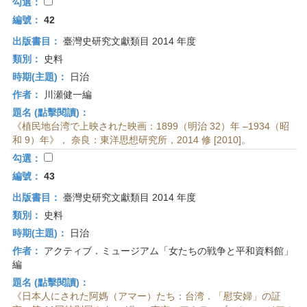
首
勾選：
頁
編號：
42
出版書目：
臺灣史研究文獻類目 2014 年度
類別：
史料
時期(主題)：
日治
作者：
川瀬健一編
題名 (點擊閱讀)：
《植民地台湾で上映された映画：1899（明治 32）年 –1934（昭
和 9）年》， 奈良：東洋思想研究所，2014 修 [2010]。
勾選：
編號：
43
出版書目：
臺灣史研究文獻類目 2014 年度
類別：
史料
時期(主題)：
日治
作者：
アクティブ．ミュージアム「女たちの戦争と平和資料館」
編
題名 (點擊閱讀)：
《日本人にされた阿媽（アマー）たち：台湾．「慰安婦」の証