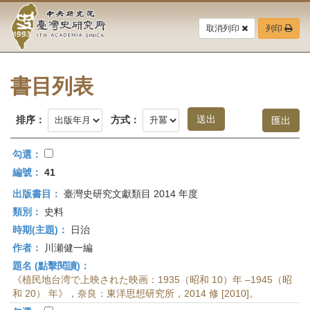
中
跳
到
取消列印
列印
央
主
要
研
內
容
書目列表
究
區
塊
院-
排序：
方式：
臺
勾選：
灣
編號：
41
出版書目：
臺灣史研究文獻類目 2014 年度
史
類別：
史料
研
時期(主題)：
日治
作者：
川瀬健一編
究
題名 (點擊閱讀)：
所-
《植民地台湾で上映された映画：1935（昭和 10）年 –1945（昭
和 20） 年》，奈良：東洋思想研究所，2014 修 [2010]。