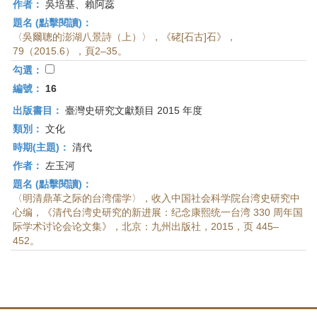
作者：
吳培基、賴阿蕊
題名 (點擊閱讀)：
〈吳爾聰的澎湖八景詩（上）〉，《硓[石古]石》，
79（2015.6），頁2–35。
勾選：
編號：
16
出版書目：
臺灣史研究文獻類目 2015 年度
類別：
文化
時期(主題)：
清代
作者：
左玉河
題名 (點擊閱讀)：
〈明清鼎革之际的台湾儒学〉，收入中国社会科学院台湾史研究中
心编，《清代台湾史研究的新进展：纪念康熙统一台湾 330 周年国
际学术讨论会论文集》，北京：九州出版社，2015，页 445–
452。