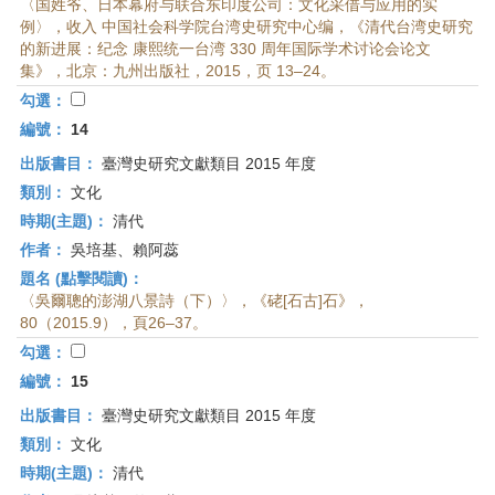
〈国姓爷、日本幕府与联合东印度公司：文化采借与应用的实
例〉，收入 中国社会科学院台湾史研究中心编，《清代台湾史研究
的新进展：纪念 康熙统一台湾 330 周年国际学术讨论会论文
集》，北京：九州出版社，2015，页 13–24。
勾選：
編號：
14
出版書目：
臺灣史研究文獻類目 2015 年度
類別：
文化
時期(主題)：
清代
作者：
吳培基、賴阿蕊
題名 (點擊閱讀)：
〈吳爾聰的澎湖八景詩（下）〉，《硓[石古]石》，
80（2015.9），頁26–37。
勾選：
編號：
15
出版書目：
臺灣史研究文獻類目 2015 年度
類別：
文化
時期(主題)：
清代