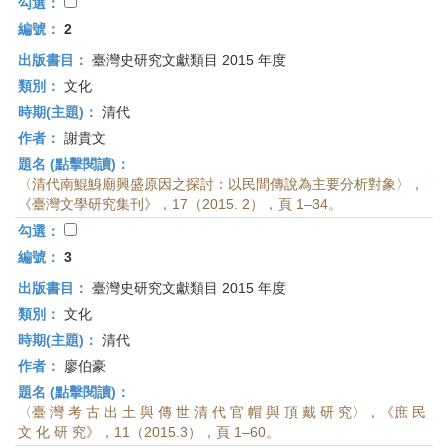
首
勾選：
頁
編號：
2
出版書目：
臺灣史研究文獻類目 2015 年度
類別：
文化
時期(主題)：
清代
作者：
謝貴文
題名 (點擊閱讀)：
〈清代南鯤鯓廟興盛原因之探討：以民間傳說為主要分析對象〉，
《臺灣文學研究集刊》，17（2015. 2），頁 1–34。
勾選：
編號：
3
出版書目：
臺灣史研究文獻類目 2015 年度
類別：
文化
時期(主題)：
清代
作者：
廖伯豪
題名 (點擊閱讀)：
〈臺 灣 考 古 出 土 與 傳 世 清 代 官 帽 與 頂 戴 研 究〉，《庶 民
文 化 研 究》，11（2015.3），頁 1–60。