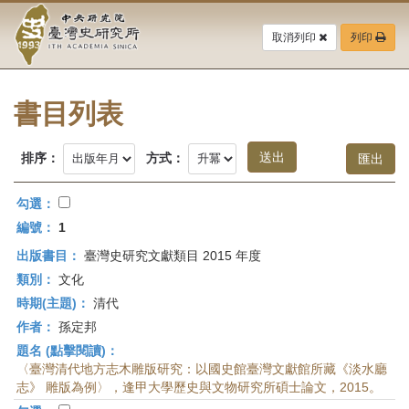
中
跳
到
取消列印
列印
央
主
要
研
內
容
書目列表
究
區
塊
院-
排序：
方式：
臺
勾選：
灣
編號：
1
出版書目：
臺灣史研究文獻類目 2015 年度
史
類別：
文化
研
時期(主題)：
清代
作者：
孫定邦
究
題名 (點擊閱讀)：
所-
〈臺灣清代地方志木雕版研究：以國史館臺灣文獻館所藏《淡水廳
志》 雕版為例〉，逢甲大學歷史與文物研究所碩士論文，2015。