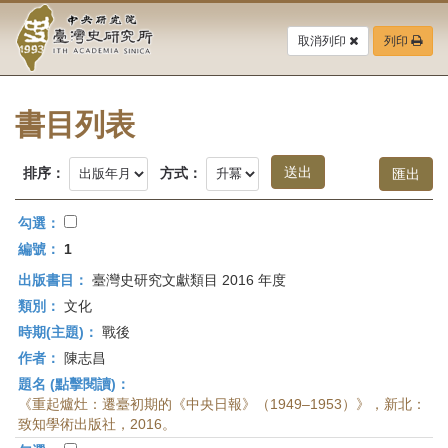
中
跳
到
取消列印
列印
央
主
要
研
內
容
書目列表
究
區
塊
院-
排序：
方式：
臺
勾選：
灣
編號：
1
出版書目：
臺灣史研究文獻類目 2016 年度
史
類別：
文化
研
時期(主題)：
戰後
作者：
陳志昌
究
題名 (點擊閱讀)：
所-
《重起爐灶：遷臺初期的《中央日報》（1949–1953）》，新北：
致知學術出版社，2016。