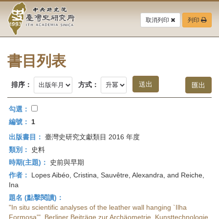
中
跳
到
取消列印
列印
央
主
要
研
內
容
書目列表
究
區
塊
院-
排序：
方式：
臺
勾選：
灣
編號：
1
出版書目：
臺灣史研究文獻類目 2016 年度
史
類別：
史料
研
時期(主題)：
史前與早期
作者：
Lopes Aibéo, Cristina, Sauvêtre, Alexandra, and Reiche,
究
Ina
所-
題名 (點擊閱讀)：
"In situ scientific analyses of the leather wall hanging `Ilha
Formosa'", Berliner Beiträge zur Archäometrie, Kunsttechnologie