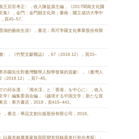
魯王后宮考正〉，收入陳益源主編，《2017閩南文化國
文集》，金門：金門縣文化局；臺南：國立成功大學中
，頁45–57。
雪湖的藝術生涯》，臺北：馬可孛羅文化事業股份有限
〉，《竹塹文獻雜誌》，67（2018.12），頁33–
李亦園先生對臺灣醫學人類學發展的貢獻〉，《臺灣人
（2018.12），頁7–45。
での邱永漢：「濁水渓」と「香港」を中心に〉，收入
文学》編集委員会編，《越境する中国文学：新たな冒
京：東方書店，2018，頁415–441。
》，臺北：華品文創出版股份有限公司，2018。
：以義首林萬掌家族與民變首領林恭進行初步考探〉，