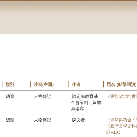
類別
時期(主題)
作者
題名 (點擊閱讀)
總類
人物傳記
陳定南教育基
《廉能政治的實
金會策劃、黃增
添編寫
總類
人物傳記
陳文發
〈偶然與巧合：
《臺灣文學史料
97–133。