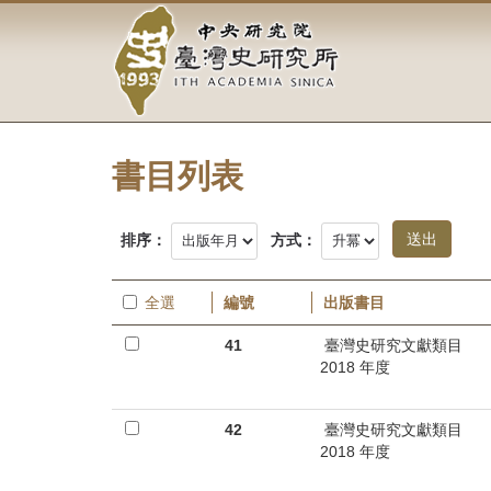
中
跳
到
央
主
要
研
內
容
究
區
塊
書目列表
院-
臺
排序：
方式：
灣
全選
編號
出版書目
史
41
臺灣史研究文獻類目
研
2018 年度
究
42
臺灣史研究文獻類目
所-
2018 年度