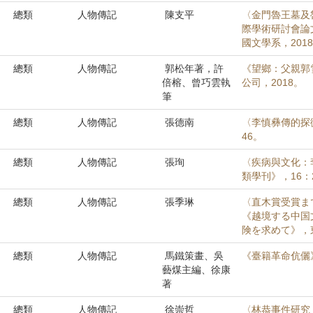
總類
人物傳記
陳支平
〈金門魯王墓及
際學術研討會論
國文學系，2018
總類
人物傳記
郭松年著，許
《望鄉：父親郭
倍榕、曾巧雲執
公司，2018。
筆
總類
人物傳記
張德南
〈李慎彝傳的探微
46。
總類
人物傳記
張珣
〈疾病與文化：
類學刊》，16：2
總類
人物傳記
張季琳
〈直木賞受賞ま
《越境する中国
険を求めて》，東
總類
人物傳記
馬鐵策畫、吳
《臺籍革命伉儷
藝煤主編、徐康
著
總類
人物傳記
徐崇哲
〈林恭事件研究