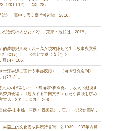
（2018.12），頁3–29。
里法》，臺中：國立臺灣美術館，2018。
いだ台湾の人びと：2》，東京：展転社，2018。
」的夢想與糾葛：以三高女校友陳勤的生命故事與文藝
22–2017）〉，《臺北文獻（直字）》，
，頁147–185。
進士汪春源江西仕宦事迹探賾〉，《台湾研究集刊》，
），頁73–81。
台湾文人の眼差しの中の舞踊家•崔承喜〉，收入《越境す
集委員会編，《越境する中国文学：新たな冒険を求め
書店，2018，頁283–309。
書館長•山中樵：事跡と回想録》，石川：金沢文圃閣，
吳燕生的文化養成與漢詩書寫—以1930–1937年為範