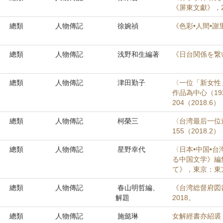
《屏東文獻》，22
總類
人物傳記
徐婉禎
《色彩•人間•謝
總類
人物傳記
浅野和生編著
《日台関係を繋
總類
人物傳記
津田勤子
〈一位「新女性
作品為中心（19
204（2018.6）
總類
人物傳記
柯榮三
〈台湾最后一位
155（2018.2
總類
人物傳記
星野幸代
〈日本•中国•
る中国文学》編
て》，東京：東方
總類
人物傳記
春山明哲編、
《台湾総督府図
解題
2018。
總類
人物傳記
施懿琳
女解經書亦紹裘：