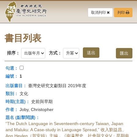
中
跳
到
取消列印
列印
央
主
要
研
內
容
書目列表
究
區
塊
院-
排序：
方式：
臺
勾選：
灣
編號：
1
出版書目：
臺灣史研究文獻類目 2019年度
史
類別：
文化
研
時期(主題)：
史前與早期
作者：
Joby, Christopher
究
題名 (點擊閱讀)：
所-
“The Dutch Language in Seventeenth-century Taiwan, Japan
and Maluku: A Case-study in Language Spread,” 收入劉益昌、
Ann Heylen（賀安娟）主編，《南瀛歷史、社會與文化V：早期南