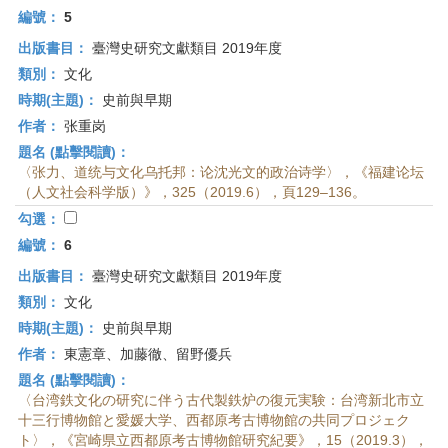
編號：
5
出版書目：
臺灣史研究文獻類目 2019年度
類別：
文化
時期(主題)：
史前與早期
作者：
张重岗
題名 (點擊閱讀)：
〈张力、道统与文化乌托邦：论沈光文的政治诗学〉，《福建论坛
（人文社会科学版）》，325（2019.6），頁129–136。
勾選：
編號：
6
出版書目：
臺灣史研究文獻類目 2019年度
類別：
文化
時期(主題)：
史前與早期
作者：
東憲章、加藤徹、留野優兵
題名 (點擊閱讀)：
〈台湾鉄文化の研究に伴う古代製鉄炉の復元実験：台湾新北市立
十三行博物館と愛媛大学、西都原考古博物館の共同プロジェク
ト〉，《宮崎県立西都原考古博物館研究紀要》，15（2019.3），