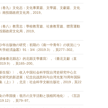
（卷九）文化志：文化事業篇、文學篇、文獻篇、文化
：南投縣政府文化局，2019。
（卷八）教育志：學校教育篇、社會教育篇、體育運動
投縣政府文化局，2019。
少年出版物の研究：初期の《南一中青年》の状況につ
経済論叢》91：3/4（2019.3），頁277–302。
續修臺北縣志》的北縣文學書寫〉，《臺北文獻（直
19.9），頁165–200。
新生报》〉，收入中国社会科学院台湾史研究中心主
史研究的新进展：纪念抗战胜利与台湾光复70周年国际
集（上）》，北京：社会科学文献出版社，2019，頁22
女の帝国後：嶺月の文学活動と脱植民地化〉，《言語
9.12），頁79–97。