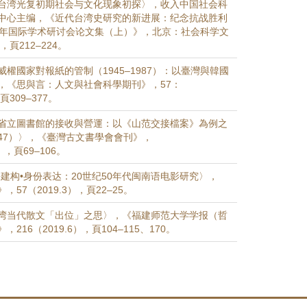
台湾光复初期社会与文化现象初探〉，收入中国社会科
中心主编，《近代台湾史研究的新进展：纪念抗战胜利
周年国际学术研讨会论文集（上）》，北京：社会科学文
，頁212–224。
權國家對報紙的管制（1945–1987）：以臺灣與韓國
，《思與言：人文與社會科學期刊》，57：
，頁309–377。
省立圖書館的接收與營運：以《山范交接檔案》為例之
1947）〉，《臺灣古文書學會會刊》，
4），頁69–106。
建构•身份表达：20世纪50年代闽南语电影研究〉，
57（2019.3），頁22–25。
湾当代散文「出位」之思〉，《福建师范大学学报（哲
216（2019.6），頁104–115、170。