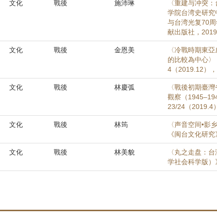
文化
戰後
施沛琳
〈重建与冲突：
学院台湾史研究
与台湾光复70
献出版社，2019
文化
戰後
金恩美
〈冷戰時期東亞威
的比較為中心〉
4（2019.12）
文化
戰後
林慶弧
〈戰後初期臺灣
觀察（1945–
23/24（2019.
文化
戰後
林筠
〈声音空间•影乡
《闽台文化研究》，
文化
戰後
林美貌
〈丸之走盘：台
学社会科学版）》，