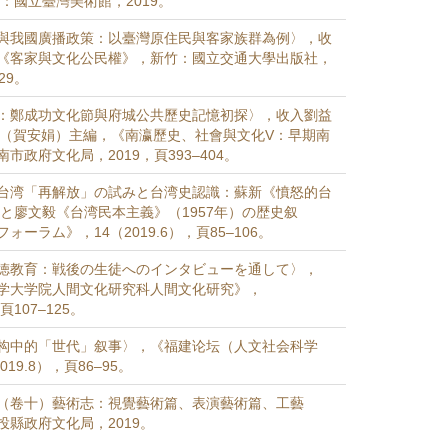
中：國立臺灣美術館，2019。
與我國廣播政策：以臺灣原住民與客家族群為例〉，收
《客家與文化公民權》，新竹：國立交通大學出版社，
329。
：鄭成功文化節與府城公共歷史記憶初探〉，收入劉益
ylen（賀安娟）主編，《南瀛歷史、社會與文化V：早期南
市政府文化局，2019，頁393–404。
台湾「再解放」の試みと台湾史認識：蘇新《憤怒的台
）と廖文毅《台湾民本主義》（1957年）の歴史叙
ーラム》，14（2019.6），頁85–106。
徳教育：戦後の生徒へのインタビューを通して〉，
学大学院人間文化研究科人間文化研究》，
，頁107–125。
构中的「世代」叙事〉，《福建论坛（人文社会科学
19.8），頁86–95。
（卷十）藝術志：視覺藝術篇、表演藝術篇、工藝
投縣政府文化局，2019。