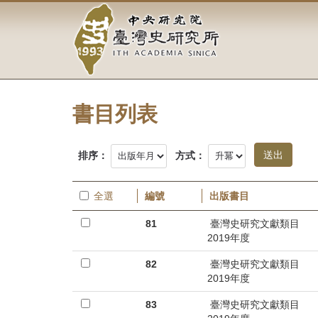
中
跳
到
央
主
要
研
內
容
究
區
塊
書目列表
院-
臺
排序：
方式：
灣
全選
編號
出版書目
史
81
臺灣史研究文獻類目
研
2019年度
究
82
臺灣史研究文獻類目
2019年度
所-
83
臺灣史研究文獻類目