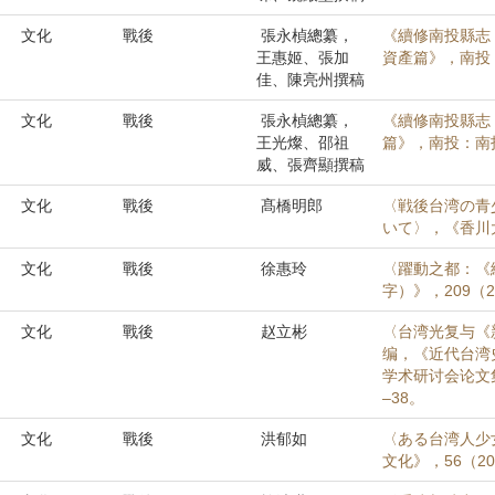
文化
戰後
張永楨總纂，
《續修南投縣志
王惠姬、張加
資產篇》，南投
佳、陳亮州撰稿
文化
戰後
張永楨總纂，
《續修南投縣志
王光燦、邵祖
篇》，南投：南
威、張齊顯撰稿
文化
戰後
髙橋明郎
〈戦後台湾の青
いて〉，《香川大学
文化
戰後
徐惠玲
〈躍動之都：《
字）》，209（20
文化
戰後
赵立彬
〈台湾光复与《
编，《近代台湾
学术研讨会论文
–38。
文化
戰後
洪郁如
〈ある台湾人少
文化》，56（201