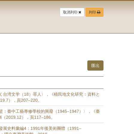
取消列印
列印
く台湾文学（18）罪人〉，《植民地文化研究：資料と
9.7），頁207–220。
：臺中工藝專修學校的興廢（1945–1947）〉，《臺
（2019.12），頁117–186。
展史料彙編4：1991年後美術團體（1991–