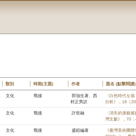
類別
時期(主題)
作者
題名 (點擊閱讀)
文化
戰後
郭強生著、西
〈白色時代を描
村正男訳
分析》，18（201
文化
戰後
許世融
〈消失的漆藝搖籃
灣文獻》，70：4
文化
戰後
盛鎧編著
《臺灣美術團體發