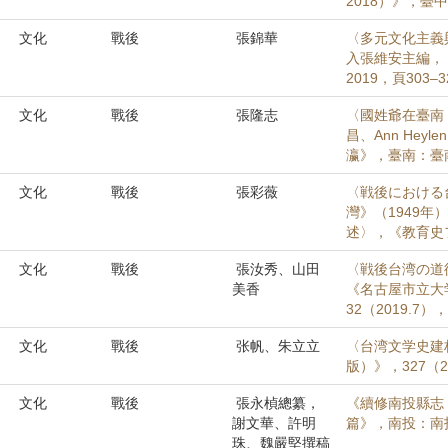
2018）》，臺
文化
戰後
張錦華
〈多元文化主義
入張維安主編，
2019，頁303–
文化
戰後
張隆志
〈國姓爺在臺南
昌、Ann He
瀛》，臺南：臺南
文化
戰後
張彩薇
〈戦後における
灣》（1949年
述〉，《教育史フォ
文化
戰後
張汝秀、山田
〈戦後台湾の道
美香
《名古屋市立大
32（2019.7）
文化
戰後
张帆、朱立立
〈台湾文学史建
版）》，327（20
文化
戰後
張永楨總纂，
《續修南投縣志
謝文華、許明
篇》，南投：南
珠、魏嚴堅撰稿