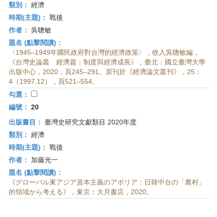
類別：
經濟
時期(主題)：
戰後
作者：
吳聰敏
題名 (點擊閱讀)：
〈1945–1949年國民政府對台灣的經濟政策〉，收入吳聰敏編，
《台灣史論叢 經濟篇：制度與經濟成長》，臺北：國立臺灣大學
出版中心，2020，頁245–291。原刊於《經濟論文叢刊》，25：
4（1997.12），頁521–554。
勾選：
編號：
20
出版書目：
臺灣史研究文獻類目 2020年度
類別：
經濟
時期(主題)：
戰後
作者：
加藤光一
題名 (點擊閱讀)：
《グローバル東アジア資本主義のアポリア：日韓中台の「農村」
的領域から考える》，東京：大月書店，2020。