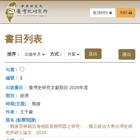
中
跳
到
取消列印
列印
央
主
要
研
內
容
書目列表
究
區
塊
院-
排序：
方式：
臺
勾選：
灣
編號：
1
出版書目：
臺灣史研究文獻類目 2020年度
史
類別：
經濟
研
時期(主題)：
戰後
作者：
王千豪
究
題名 (點擊閱讀)：
所-
〈戰後雲林縣沿海地區貧困問題之研究〉，國立政治大學台灣史研
究所碩士論文，2020。