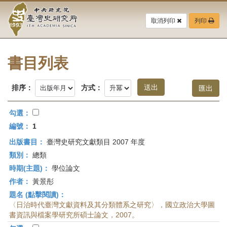
中
跳
到
取消列印
列印
央
主
要
研
內
容
書目列表
究
區
塊
院-
排序：
方式：
臺
勾選：
灣
編號：
1
出版書目：
臺灣史研究文獻類目 2007 年度
史
類別：
總類
研
時期(主題)：
學位論文
作者：
黃景彤
究
題名 (點擊閱讀)：
所-
〈日治時代臺灣文獻資料及其分類體系之研究〉，國立政治大學圖
書資訊與檔案學研究所碩士論文，2007。