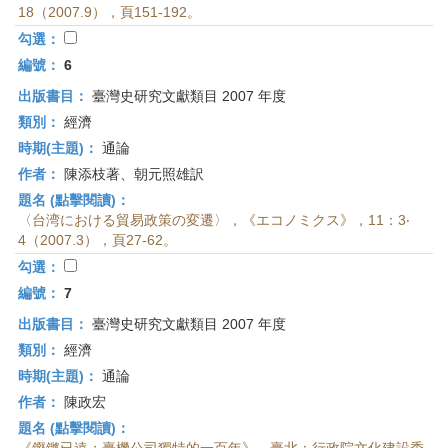
18（2007.9），頁151-192。
勾選：
編號：
6
出版書目：
臺灣史研究文獻類目 2007 年度
類別：
經濟
時期(主題)：
通論
作者：
陳添枝著、朝元照雄訳
題名 (點擊閱讀)：
〈台湾における貿易政策の変遷〉，《エコノミクス》，11：3‧
4（2007.3），頁27-62。
勾選：
編號：
7
出版書目：
臺灣史研究文獻類目 2007 年度
類別：
經濟
時期(主題)：
通論
作者：
陳政宏
題名 (點擊閱讀)：