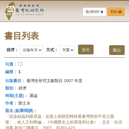
中
跳
到
取消列印
列印
央
主
要
研
內
容
書目列表
究
區
塊
院-
排序：
方式：
臺
勾選：
灣
編號：
1
出版書目：
臺灣史研究文獻類目 2007 年度
史
類別：
經濟
研
時期(主題)：
通論
作者：
劉士永
究
題名 (點擊閱讀)：
所-
〈從血絲蟲到瘧原蟲：從風土病類型轉移看臺灣西部平原之開
發〉，收入王利華編，《中國歷史上的環境與社會》，北京：生活‧
讀書‧新知三聯書店，2007，頁393-423。