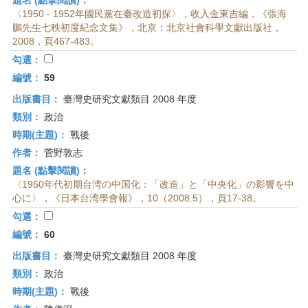
題名 (點擊閱讀)：
〈1950 - 1952年國民黨在臺改造初探〉，收入金東吉編，《張海
鵬先生七秩初度紀念文集》，北京：北京社會科學文獻出版社，
2008，頁467-483。
勾選：
編號：
59
出版書目：
臺灣史研究文獻類目 2008 年度
類別：
政治
時期(主題)：
戰後
作者：
菅野敦志
題名 (點擊閱讀)：
〈1950年代初期台湾の中国化：「改造」と「中央化」の影響を中
心に〉，《日本台湾學會報》，10（2008.5），頁17-38。
勾選：
編號：
60
出版書目：
臺灣史研究文獻類目 2008 年度
類別：
政治
時期(主題)：
戰後