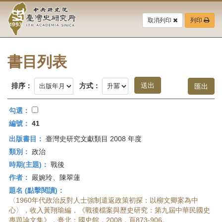
中
跳
到
取消列印
列印
央
主
要
研
內
容
書目列表
究
區
塊
院-
排序：
方式：
臺
勾選：
灣
編號：
41
出版書目：
臺灣史研究文獻類目 2008 年度
史
類別：
政治
研
時期(主題)：
戰後
作者：
嚴婉玲、陳翠蓮
究
題名 (點擊閱讀)：
所-
〈1960年代政治反對人士強制遣返政策初探：以柳文卿案為中
心〉，收入黃翔瑜編，《戰後檔案與歷史研究：第九屆中華民國史
專題論文集》，臺北：國史館，2008，頁873-906。