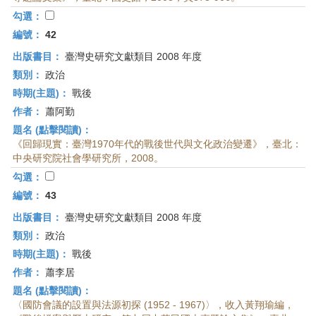
首
勾選：
頁
編號：
42
出版書目：
臺灣史研究文獻類目 2008 年度
類別：
政治
時期(主題)：
戰後
作者：
蕭阿勤
題名 (點擊閱讀)：
《回歸現實：臺灣1970年代的戰後世代與文化政治變遷》，臺北：
中央研究院社會學研究所，2008。
勾選：
編號：
43
出版書目：
臺灣史研究文獻類目 2008 年度
類別：
政治
時期(主題)：
戰後
作者：
蕭李居
題名 (點擊閱讀)：
〈國防會議的設置與法源初探 (1952 - 1967)〉，收入黃翔瑜編，