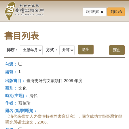
中
跳
到
取消列印
列印
央
主
要
研
內
容
書目列表
究
區
塊
院-
排序：
方式：
臺
勾選：
灣
編號：
1
出版書目：
臺灣史研究文獻類目 2008 年度
史
類別：
文化
研
時期(主題)：
清代
作者：
藍偵瑜
究
題名 (點擊閱讀)：
所-
〈清代來臺文人之臺灣特殊性書寫研究〉，國立成功大學臺灣文學
研究所碩士論文，2008。