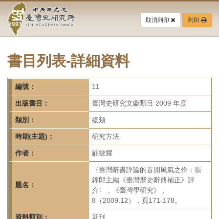
中
跳
到
取消列印
列印
央
主
要
研
內
容
書目列表-詳細資料
究
區
塊
院-
編號：
11
臺
出版書目：
臺灣史研究文獻類目 2009 年度
灣
類別：
總類
時期(主題)：
研究方法
史
作者：
顧敏耀
研
〈臺灣辭書評論的首開風氣之作：張
究
錦郎主編《臺灣歷史辭典補正》評
題名：
介〉，《臺灣學研究》，
所-
8（2009.12），頁171-178。
資料類別：
期刊