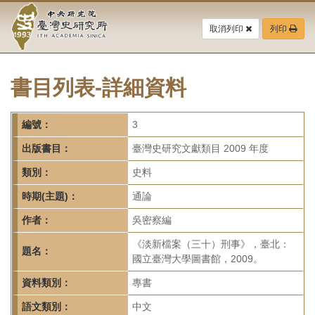
中
跳
到
取消列印
列印
央
主
要
研
內
容
書目列表-詳細資料
究
區
塊
院-
編號：
3
臺
出版書目：
臺灣史研究文獻類目 2009 年度
灣
類別：
史料
時期(主題)：
通論
史
作者：
吳密察編
研
《淡新檔案（三十）刑事》，臺北：
題名：
究
國立臺灣大學圖書館，2009。
所-
資料類別：
專書
語文類別：
中文