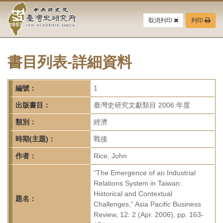
中
跳
到
取消列印
列印
央
主
要
研
內
容
書目列表-詳細資料
究
區
塊
院-
編號：
1
臺
出版書目：
臺灣史研究文獻類目 2006 年度
灣
類別：
經濟
時期(主題)：
戰後
史
作者：
Rice, John
研
“The Emergence of an Industrial
究
Relations System in Taiwan:
Historical and Contextual
所-
題名：
Challenges,” Asia Pacific Business
Review, 12: 2 (Apr. 2006), pp. 163-