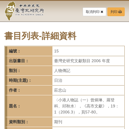
中
跳
到
取消列印
列印
央
主
要
研
內
容
書目列表-詳細資料
究
區
塊
院-
編號：
15
臺
出版書目：
臺灣史研究文獻類目 2006 年度
灣
類別：
人物傳記
時期(主題)：
日治
史
作者：
莊忠山
研
〈小港人物誌（一）曾炳琳、羅登
究
題名：
科、邱秋水〉，《高市文獻》，19：
1（2006.3），頁57-80。
所-
資料類別：
期刊