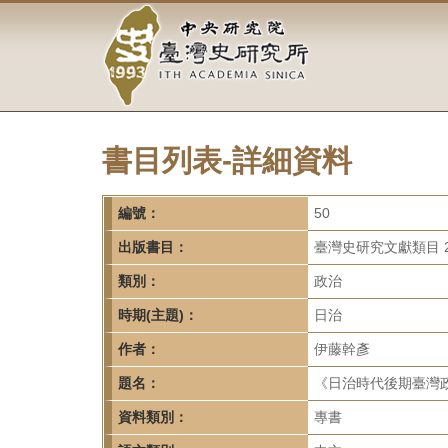
中
跳
到
央
主
要
研
內
容
究
區
塊
書目列表-詳細資料
院-
臺
編號：
50
灣
出版書目：
臺灣史研究文獻類目 2
類別：
政治
史
時期(主題)：
日治
研
作者：
伊藤幹彥
究
題名：
《日治時代後期臺灣
所-
資料類別：
專書