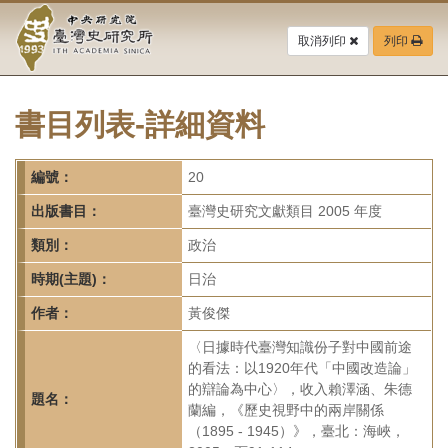
中
跳
到
取消列印
列印
央
主
要
研
內
容
書目列表-詳細資料
究
區
塊
院-
編號：
20
臺
出版書目：
臺灣史研究文獻類目 2005 年度
灣
類別：
政治
時期(主題)：
日治
史
作者：
黃俊傑
研
〈日據時代臺灣知識份子對中國前途
究
的看法：以1920年代「中國改造論」
的辯論為中心〉，收入賴澤涵、朱德
所-
題名：
蘭編，《歷史視野中的兩岸關係
（1895 - 1945）》，臺北：海峽，