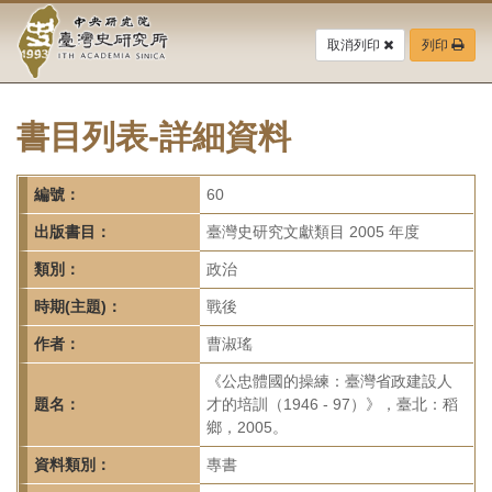
中
跳
到
取消列印
列印
央
主
要
研
內
容
書目列表-詳細資料
究
區
塊
院-
編號：
60
臺
出版書目：
臺灣史研究文獻類目 2005 年度
灣
類別：
政治
時期(主題)：
戰後
史
作者：
曹淑瑤
研
《公忠體國的操練：臺灣省政建設人
究
題名：
才的培訓（1946 - 97）》，臺北：稻
鄉，2005。
所-
資料類別：
專書