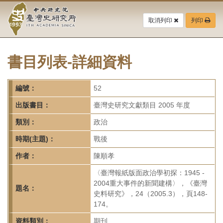
中
跳
到
取消列印
列印
央
主
要
研
內
容
書目列表-詳細資料
究
區
塊
院-
編號：
52
臺
出版書目：
臺灣史研究文獻類目 2005 年度
灣
類別：
政治
時期(主題)：
戰後
史
作者：
陳順孝
研
〈臺灣報紙版面政治學初探：1945 -
究
2004重大事件的新聞建構〉，《臺灣
題名：
史料研究》，24（2005.3），頁148-
所-
174。
資料類別：
期刊