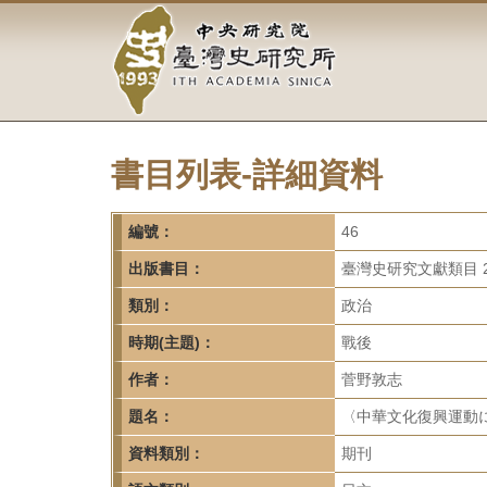
中
跳
到
央
主
要
研
內
容
究
區
塊
書目列表-詳細資料
院-
臺
編號：
46
灣
出版書目：
臺灣史研究文獻類目 2
類別：
政治
史
時期(主題)：
戰後
研
作者：
菅野敦志
究
題名：
〈中華文化復興運動に
所-
資料類別：
期刊