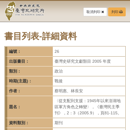
中
跳
到
取消列印
列印
央
主
要
研
內
容
書目列表-詳細資料
究
區
塊
院-
編號：
26
臺
出版書目：
臺灣史研究文獻類目 2005 年度
灣
類別：
政治
時期(主題)：
戰後
史
作者：
蔡明惠、林長安
研
〈從支配到支援：1945年以來澎湖地
究
題名：
區軍方角色之轉變〉，《臺灣民主季
刊》，2：3（2005.9），頁81-115。
所-
資料類別：
期刊