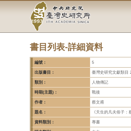
中
跳
到
央
主
要
研
內
容
究
區
塊
書目列表-詳細資料
院-
臺
編號：
5
灣
出版書目：
臺灣史研究文獻類目 2
類別：
人物傳記
史
時期(主題)：
戰後
研
作者：
蔡文甫
究
題名：
《天生的凡夫俗子：蔡
所-
資料類別：
專書