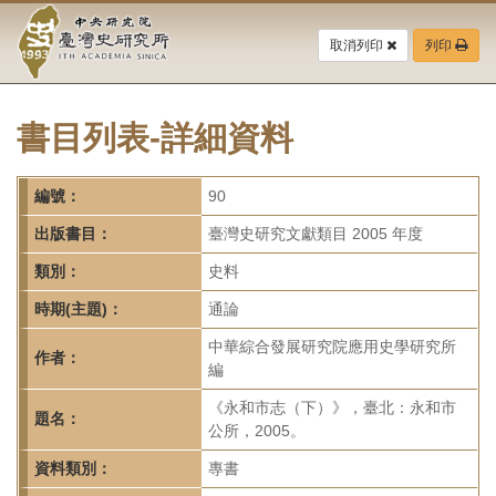
中
跳
到
取消列印
列印
央
主
要
研
內
容
書目列表-詳細資料
究
區
塊
院-
編號：
90
臺
出版書目：
臺灣史研究文獻類目 2005 年度
灣
類別：
史料
時期(主題)：
通論
史
中華綜合發展研究院應用史學研究所
研
作者：
編
究
《永和市志（下）》，臺北：永和市
題名：
公所，2005。
所-
資料類別：
專書