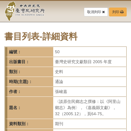
中
跳
到
取消列印
列印
央
主
要
研
內
容
書目列表-詳細資料
究
區
塊
院-
編號：
50
臺
出版書目：
臺灣史研究文獻類目 2005 年度
灣
類別：
史料
時期(主題)：
通論
史
作者：
張峻嘉
研
〈談原住民鄉志之撰修：以《阿里山
究
題名：
鄉志》為例〉，《嘉義縣文獻》，
32（2005.12），頁64-75。
所-
資料類別：
期刊