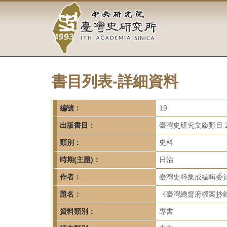
中
跳
到
央
主
要
研
內
容
究
區
塊
書目列表-詳細資料
院-
臺
編號：
19
灣
出版書目：
臺灣史研究文獻類目 2
類別：
史料
史
時期(主題)：
日治
研
作者：
臺灣史料集成編輯委
究
題名：
《臺灣總督府檔案抄
所-
資料類別：
專書