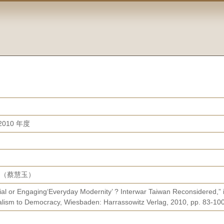
010 年度
oline（蔡慧玉）
ial or Engaging‘Everyday Modernity’ ? Interwar Taiwan Reconsidered,
lism to Democracy, Wiesbaden: Harrassowitz Verlag, 2010, pp. 83-100