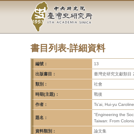
中
跳
到
央
主
要
研
內
容
究
區
塊
書目列表-詳細資料
院-
臺
編號：
13
灣
出版書目：
臺灣史研究文獻類目 2
類別：
社會
史
時期(主題)：
戰後
研
作者：
Ts’ai, Hui-yu Car
究
“Engineering the Soc
題名：
所-
Taiwan: From Colonia
資料類別：
論文集