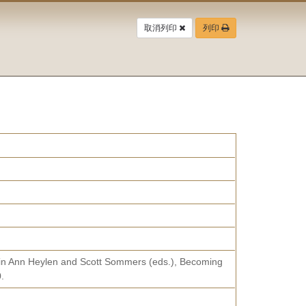
取消列印
列印
” in Ann Heylen and Scott Sommers (eds.), Becoming
.