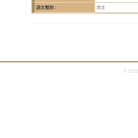
首
語文類別：
西文
頁
© 201