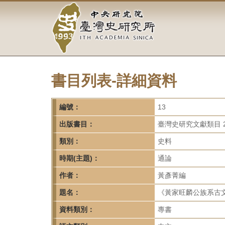
中
跳
到
央
主
要
研
內
容
究
區
塊
書目列表-詳細資料
院-
臺
編號：
13
灣
出版書目：
臺灣史研究文獻類目 2
類別：
史料
史
時期(主題)：
通論
研
作者：
黃彥菁編
究
題名：
《黃家旺麟公族系古文
所-
資料類別：
專書