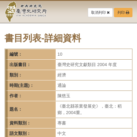
中
跳
到
取消列印
列印
央
主
要
研
內
容
書目列表-詳細資料
究
區
塊
院-
編號：
10
臺
出版書目：
臺灣史研究文獻類目 2004 年度
灣
類別：
經濟
時期(主題)：
通論
史
作者：
陳慈玉
研
《臺北縣茶業發展史》，臺北：稻
題名：
究
鄉，2004重。
所-
資料類別：
專書
語文類別：
中文