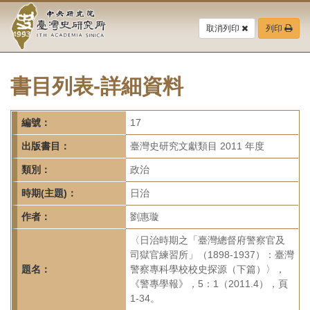
中
跳
到
取消列印
列印
央
主
要
研
內
容
書目列表-詳細資料
究
區
塊
院-
編號：
17
臺
出版書目：
臺灣史研究文獻類目 2011 年度
灣
類別：
政治
時期(主題)：
日治
史
作者：
劉惠璇
研
〈日治時期之「臺灣總督府警察官及
究
司獄官練習所」（1898-1937）：臺灣
題名：
警察專科學校校史探源（下篇）〉，
所-
《警專學報》，5：1（2011.4），頁
1-34。