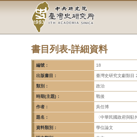
中
跳
到
央
主
要
研
內
容
究
區
塊
書目列表-詳細資料
院-
臺
編號：
18
灣
出版書目：
臺灣史研究文獻類目 2
類別：
政治
史
時期(主題)：
戰後
研
作者：
吳任博
究
題名：
〈中華民國政府與駐
所-
資料類別：
學位論文