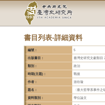
中
跳
到
央
主
要
研
內
容
究
區
塊
書目列表-詳細資料
院-
臺
編號：
5
灣
出版書目：
臺灣史研究文獻類目 2
類別：
政治
史
時期(主題)：
戰後
研
作者：
游欣璇
究
題名：
〈臺大哲學系事件之研
所-
資料類別：
學位論文