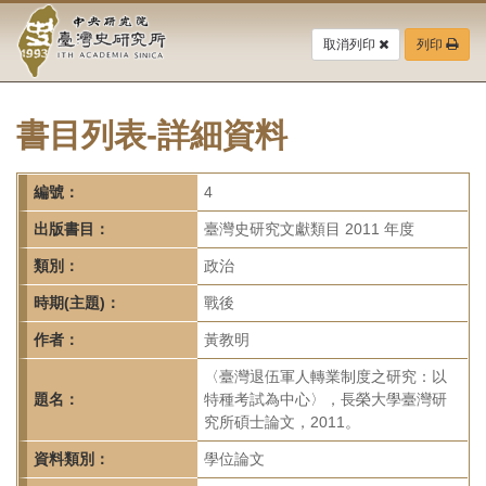
中
跳
到
取消列印
列印
央
主
要
研
內
容
書目列表-詳細資料
究
區
塊
院-
編號：
4
臺
出版書目：
臺灣史研究文獻類目 2011 年度
灣
類別：
政治
時期(主題)：
戰後
史
作者：
黃教明
研
〈臺灣退伍軍人轉業制度之研究：以
究
題名：
特種考試為中心〉，長榮大學臺灣研
究所碩士論文，2011。
所-
資料類別：
學位論文