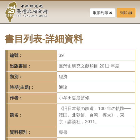
中
跳
到
取消列印
列印
央
主
要
研
內
容
書目列表-詳細資料
究
區
塊
院-
編號：
39
臺
出版書目：
臺灣史研究文獻類目 2011 年度
灣
類別：
經濟
時期(主題)：
通論
史
作者：
小牟田哲彦監修
研
《旧日本領の鉄道：100 年の軌跡──
究
題名：
韓国、北朝鮮、台湾、樺太》，東
京：講談社，2011。
所-
資料類別：
專書