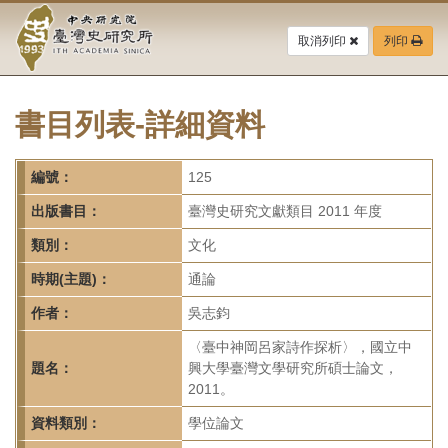
中
跳
到
取消列印
列印
央
主
要
研
內
容
書目列表-詳細資料
究
區
塊
院-
編號：
125
臺
出版書目：
臺灣史研究文獻類目 2011 年度
灣
類別：
文化
時期(主題)：
通論
史
作者：
吳志鈞
研
〈臺中神岡呂家詩作探析〉，國立中
究
題名：
興大學臺灣文學研究所碩士論文，
2011。
所-
資料類別：
學位論文