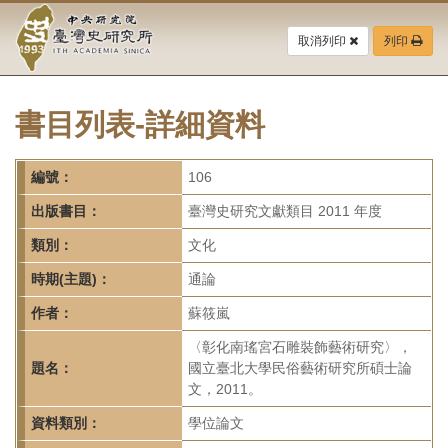
中
跳
到
取消列印
列印
央
主
要
研
內
容
書目列表-詳細資料
究
區
塊
院-
編號：
106
臺
出版書目：
臺灣史研究文獻類目 2011 年度
灣
類別：
文化
時期(主題)：
通論
史
作者：
蘇筱嵐
研
〈彰化南瑤宮石雕裝飾藝術研究〉，
究
題名：
國立臺北大學民俗藝術研究所碩士論
文，2011。
所-
資料類別：
學位論文