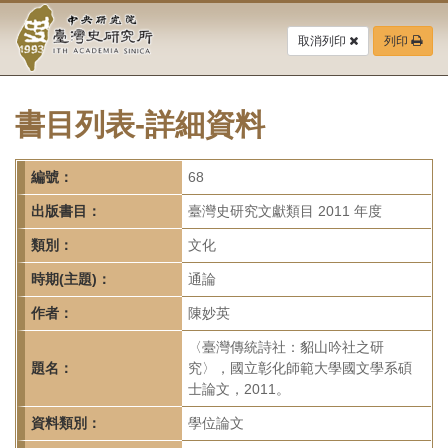
中
跳
到
取消列印
列印
央
主
要
研
內
容
書目列表-詳細資料
究
區
塊
院-
編號：
68
臺
出版書目：
臺灣史研究文獻類目 2011 年度
灣
類別：
文化
時期(主題)：
通論
史
作者：
陳妙英
研
〈臺灣傳統詩社：貂山吟社之研
究
題名：
究〉，國立彰化師範大學國文學系碩
士論文，2011。
所-
資料類別：
學位論文