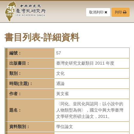
中
跳
到
取消列印
列印
央
主
要
研
內
容
書目列表-詳細資料
究
區
塊
院-
編號：
57
臺
出版書目：
臺灣史研究文獻類目 2011 年度
灣
類別：
文化
時期(主題)：
通論
史
作者：
黃文雀
研
〈同化、皇民化與認同：以小說中的
究
題名：
人物類型為例〉，國立中興大學臺灣
文學研究所碩士論文，2011。
所-
資料類別：
學位論文